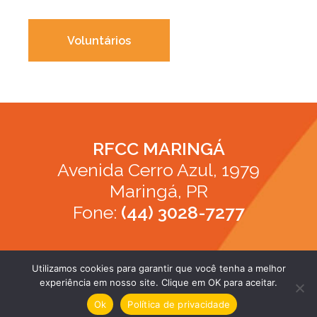
Voluntários
RFCC MARINGÁ
Avenida Cerro Azul, 1979
Maringá, PR
Fone:
(44) 3028-7277
Utilizamos cookies para garantir que você tenha a melhor
experiência em nosso site. Clique em OK para aceitar.
apoio Young Studio
Ok
Política de privacidade