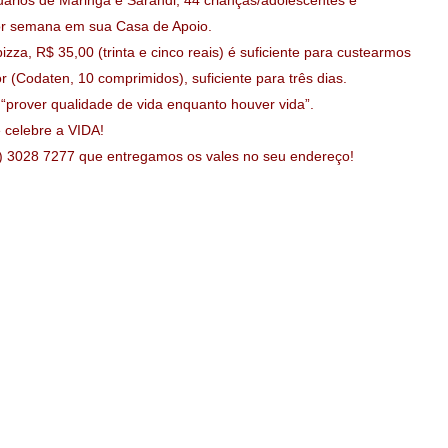
rios de Maringá e Sarandi, 44 crianças/adolescentes e
or semana em sua Casa de Apoio.
zza, R$ 35,00 (trinta e cinco reais) é suficiente para custearmos
(Codaten, 10 comprimidos), suficiente para três dias.
“prover qualidade de vida enquanto houver vida”.
 celebre a VIDA!
44) 3028 7277 que entregamos os vales no seu endereço!