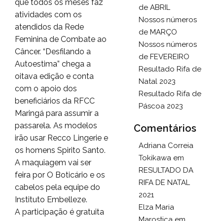
que todos os meses faz
de ABRIL
atividades com os
Nossos números
atendidos da Rede
de MARÇO
Feminina de Combate ao
Nossos números
Câncer. “Desfilando a
de FEVEREIRO
Autoestima” chega a
Resultado Rifa de
oitava edição e conta
Natal 2023
com o apoio dos
Resultado Rifa de
beneficiários da RFCC
Páscoa 2023
Maringá para assumir a
passarela. As modelos
Comentários
irão usar Recco Lingerie e
Adriana Correia
os homens Spirito Santo.
Tokikawa
em
A maquiagem vai ser
RESULTADO DA
feira por O Boticário e os
RIFA DE NATAL
cabelos pela equipe do
2021
Instituto Embelleze.
Elza Maria
A participação é gratuita
Marostica
em