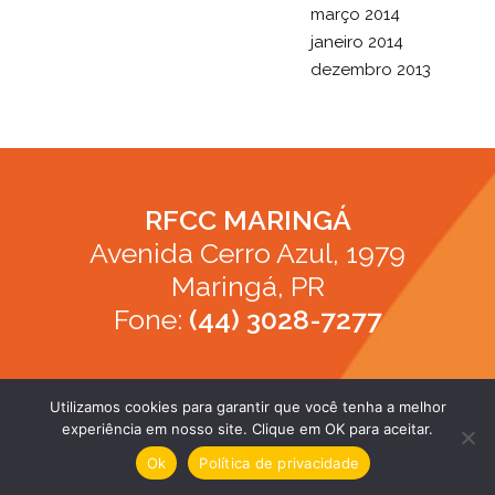
março 2014
janeiro 2014
dezembro 2013
RFCC MARINGÁ
Avenida Cerro Azul, 1979
Maringá, PR
Fone:
(44) 3028-7277
Utilizamos cookies para garantir que você tenha a melhor
experiência em nosso site. Clique em OK para aceitar.
apoio Young Studio
Ok
Política de privacidade