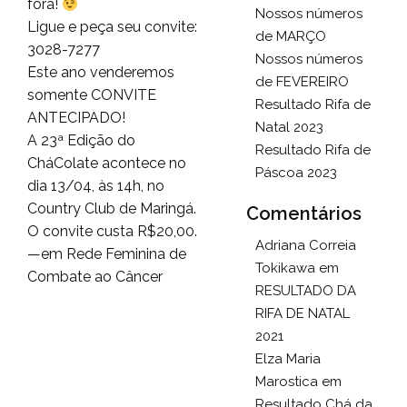
fora!
Nossos números
Ligue e peça seu convite:
de MARÇO
3028-7277
Nossos números
Este ano venderemos
de FEVEREIRO
somente CONVITE
Resultado Rifa de
ANTECIPADO!
Natal 2023
A 23ª Edição do
Resultado Rifa de
CháColate acontece no
Páscoa 2023
dia 13/04, às 14h, no
Country Club de Maringá.
Comentários
O convite custa R$20,00.
Adriana Correia
—em Rede Feminina de
Tokikawa
em
Combate ao Câncer
RESULTADO DA
RIFA DE NATAL
2021
Elza Maria
Marostica
em
Resultado Chá da