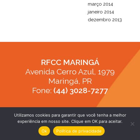
março 2014
janeiro 2014
dezembro 2013
RFCC MARINGÁ
Avenida Cerro Azul, 1979
Maringá, PR
Fone:
(44) 3028-7277
Utilizamos cookies para garantir que você tenha a melhor
experiência em nosso site. Clique em OK para aceitar.
apoio Young Studio
Ok
Política de privacidade