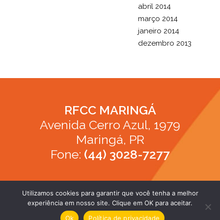
abril 2014
março 2014
janeiro 2014
dezembro 2013
RFCC MARINGÁ
Avenida Cerro Azul, 1979
Maringá, PR
Fone:
(44) 3028-7277
Utilizamos cookies para garantir que você tenha a melhor
experiência em nosso site. Clique em OK para aceitar.
apoio Young Studio
Ok
Política de privacidade