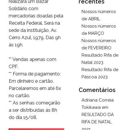
recentes
realizará um Bazar
Solidário com
Nossos números
mercadorias doadas pela
de ABRIL
Receita Federal. Será na
Nossos números
sede da instituição, Av.
de MARÇO
Cerro Azul, 1979. Das 9h
Nossos números
às 19h.
de FEVEREIRO
Resultado Rifa de
** Vendas apenas com
Natal 2023
CPF.
Resultado Rifa de
** Forma de pagamento:
Páscoa 2023
Em dinheiro e cartão.
Parcelaremos em até 6x
Comentários
no cartão.
Adriana Correia
** As senhas começarão
Tokikawa
em
a ser distribuídas às 8h
RESULTADO DA
do dia 15/08.
RIFA DE NATAL
2021