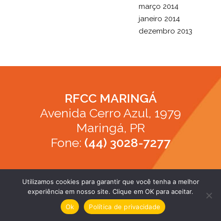
março 2014
janeiro 2014
dezembro 2013
RFCC MARINGÁ
Avenida Cerro Azul, 1979
Maringá, PR
Fone:
(44) 3028-7277
Utilizamos cookies para garantir que você tenha a melhor
experiência em nosso site. Clique em OK para aceitar.
apoio Young Studio
Ok
Política de privacidade