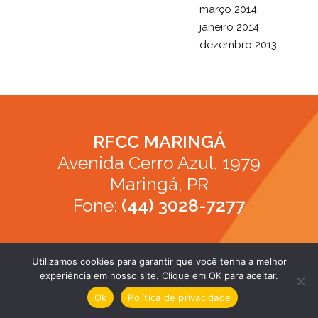
março 2014
janeiro 2014
dezembro 2013
RFCC MARINGÁ
Avenida Cerro Azul, 1979
Maringá, PR
Fone:
(44) 3028-7277
Utilizamos cookies para garantir que você tenha a melhor
experiência em nosso site. Clique em OK para aceitar.
apoio Young Studio
Ok
Política de privacidade