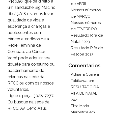
R$16,50, que dá direito a
de ABRIL
um sanduíche Big Mac no
Nossos números
dia 25/08 e vamos levar
de MARÇO
qualidade de vida e
Nossos números
esperança a crianças e
de FEVEREIRO
adolescentes com
Resultado Rifa de
câncer atendidos pela
Natal 2023
Rede Feminina de
Resultado Rifa de
Combate ao Câncer.
Páscoa 2023
Você pode adquirir seu
tíquete para consumo ou
Comentários
apadrinhamento de
Adriana Correia
crianças na sede da
Tokikawa
em
RFCC ou com os nossos
RESULTADO DA
voluntários.
RIFA DE NATAL
Ligue e peça: 3028-7277.
2021
Ou busque na sede da
Elza Maria
RFCC, Av. Cerro Azul,
Marostica
em